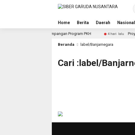
Home
Berita
Daerah
Nasional
untuk Dalami Dugaan Penyimpangan Program PKH
Proyek I
4 hari lalu
Beranda
label/Banjarnegara
Cari :label/Banjar