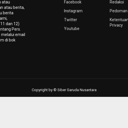
n atau
Facebook
Redaksi
n atau berita,
Instagram
Pedoman 
u berita
ami,
Twitter
Ketentuan
(11 dan 12)
Privacy
Youtube
ntang Pers.
 melalui email
um di bok
Copyright by © Siber Garuda Nusantara