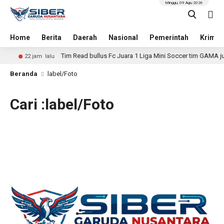
Minggu, 09 Agu 2026
Home
Berita
Daerah
Nasional
Pemerintah
Krimin
Tim Read bullus Fc Juara 1 Liga Mini Soccer tim GAMA juar
22 jam lalu
Beranda
label/Foto
Cari :label/Foto