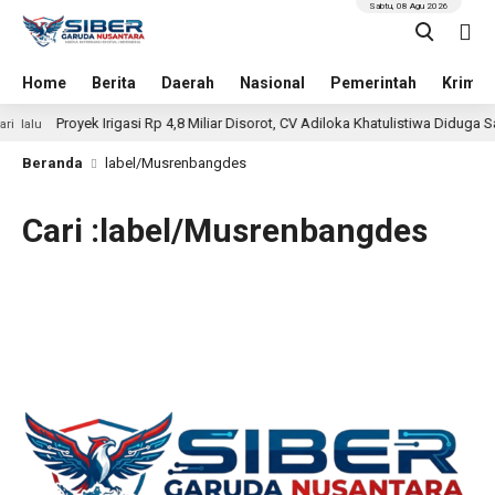
Sabtu, 08 Agu 2026
Home
Berita
Daerah
Nasional
Pemerintah
Krimin
Proyek Irigasi Rp 4,8 Miliar Disorot, CV Adiloka Khatulistiwa Diduga Sa
ri lalu
Beranda
label/Musrenbangdes
Cari :label/Musrenbangdes