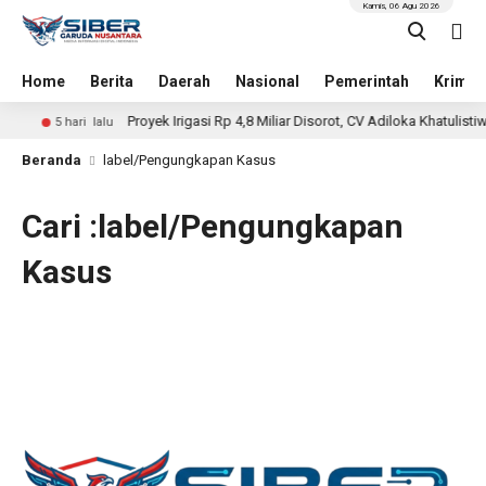
Kamis, 06 Agu 2026
Home
Berita
Daerah
Nasional
Pemerintah
Krimin
Proyek Irigasi Rp 4,8 Miliar Disorot, CV Adiloka Khatulisti
5 hari lalu
Beranda
label/Pengungkapan Kasus
Cari :label/Pengungkapan
Kasus