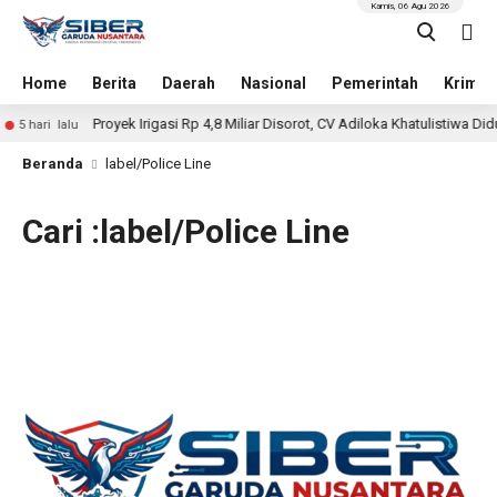
Kamis, 06 Agu 2026
Home
Berita
Daerah
Nasional
Pemerintah
Krimin
Proyek Irigasi Rp 4,8 Miliar Disorot, CV Adiloka Khatulistiwa Did
5 hari lalu
Beranda
label/Police Line
Cari :label/Police Line