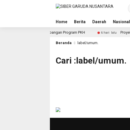
Home
Berita
Daerah
Nasional
tuk Dalami Dugaan Penyimpangan Program PKH
Proyek Ir
6 hari lalu
Beranda
label/umum.
Cari :label/umum.