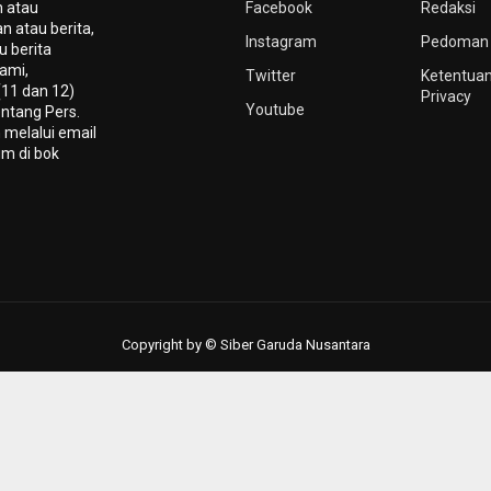
n atau
Facebook
Redaksi
n atau berita,
Instagram
Pedoman 
u berita
ami,
Twitter
Ketentuan
(11 dan 12)
Privacy
Youtube
ntang Pers.
 melalui email
um di bok
Copyright by © Siber Garuda Nusantara